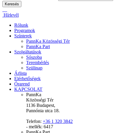
Hírlevél
Rólunk
Programok
Színterek
PannKa Közösségi Tér
PannKa Part
Szolgáltatások
Sószoba
Terembérlés
Szülinap
Árlista
Elérhetőségek
Órarend
KAPCSOLAT
PannKa
Közösségi Tér
1136 Budapest,
Pannónia utca 18.
Telefon:
+36 1 320 3842
- mellék: 6417
PannKa Part