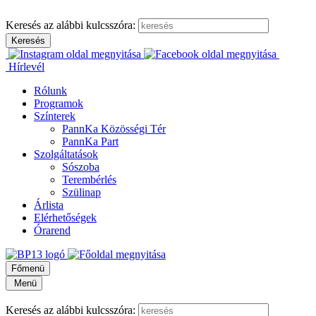
Keresés az alábbi kulcsszóra:
Hírlevél
Rólunk
Programok
Színterek
PannKa Közösségi Tér
PannKa Part
Szolgáltatások
Sószoba
Terembérlés
Szülinap
Árlista
Elérhetőségek
Órarend
Főmenü
Menü
Keresés az alábbi kulcsszóra: