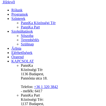
Hírlevél
Rólunk
Programok
Színterek
PannKa Közösségi Tér
PannKa Part
Szolgáltatások
Sószoba
Terembérlés
Szülinap
Árlista
Elérhetőségek
Órarend
KAPCSOLAT
PannKa
Közösségi Tér
1136 Budapest,
Pannónia utca 18.
Telefon:
+36 1 320 3842
- mellék: 6417
PannKa Part
Közösségi Tér:
1137 Budapest,