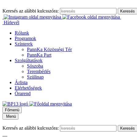
Keresés az alábbi kulcsszóra:
Hírlevél
Rólunk
Programok
Színterek
PannKa Közösségi Tér
PannKa Part
Szolgáltatások
Sószoba
Terembérlés
Szülinap
Árlista
Elérhetőségek
Órarend
Főmenü
Menü
Keresés az alábbi kulcsszóra: