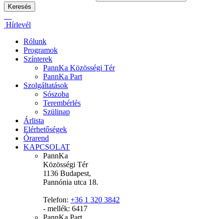
Hírlevél
Rólunk
Programok
Színterek
PannKa Közösségi Tér
PannKa Part
Szolgáltatások
Sószoba
Terembérlés
Szülinap
Árlista
Elérhetőségek
Órarend
KAPCSOLAT
PannKa
Közösségi Tér
1136 Budapest,
Pannónia utca 18.
Telefon:
+36 1 320 3842
- mellék: 6417
PannKa Part