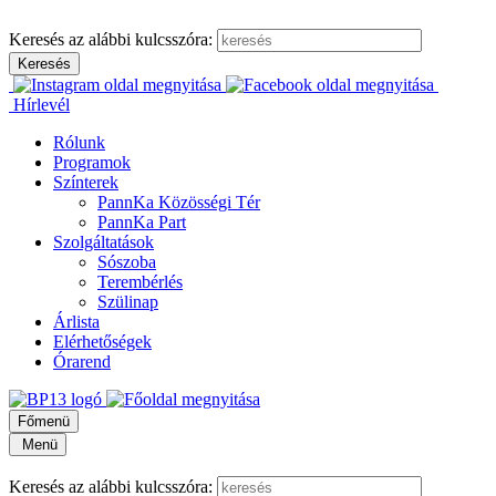
Keresés az alábbi kulcsszóra:
Hírlevél
Rólunk
Programok
Színterek
PannKa Közösségi Tér
PannKa Part
Szolgáltatások
Sószoba
Terembérlés
Szülinap
Árlista
Elérhetőségek
Órarend
Főmenü
Menü
Keresés az alábbi kulcsszóra: