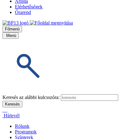
Árlista
Elérhetőségek
Órarend
Főmenü
Menü
Keresés az alábbi kulcsszóra:
Hírlevél
Rólunk
Programok
Színterek