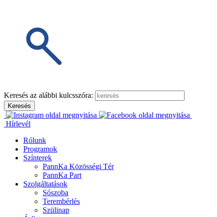
Keresés az alábbi kulcsszóra:
Hírlevél
Rólunk
Programok
Színterek
PannKa Közösségi Tér
PannKa Part
Szolgáltatások
Sószoba
Terembérlés
Szülinap