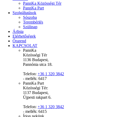
PannKa Közösségi Tér
PannKa Part
Szolgáltatások
Sószoba
Terembérlés
Szülinap
Árlista
Elérhetőségek
Órarend
KAPCSOLAT
PannKa
Közösségi Tér
1136 Budapest,
Pannónia utca 18.
Telefon:
+36 1 320 3842
- mellék: 6417
PannKa Part
Közösségi Tér:
1137 Budapest,
Újpesti rakpart 6.
Telefon:
+36 1 320 3842
- mellék: 6415
Írjon nekünk