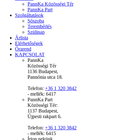
PannKa Közösségi Tér
PannKa Part
Szolgáltatások
Sószoba
Terembérlés
Szülinap
Árlista
Elérhetőségek
Órarend
KAPCSOLAT
PannKa
Közösségi Tér
1136 Budapest,
Pannónia utca 18.
Telefon:
+36 1 320 3842
- mellék: 6417
PannKa Part
Közösségi Tér:
1137 Budapest,
Újpesti rakpart 6.
Telefon:
+36 1 320 3842
- mellék: 6415
Írjon nekünk