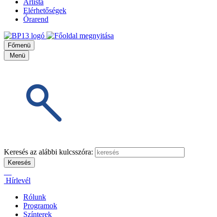
Árlista
Elérhetőségek
Órarend
Főmenü
Menü
Keresés az alábbi kulcsszóra:
Hírlevél
Rólunk
Programok
Színterek