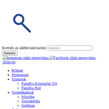
Keresés az alábbi kulcsszóra:
Hírlevél
Rólunk
Programok
Színterek
PannKa Közösségi Tér
PannKa Part
Szolgáltatások
Sószoba
Terembérlés
Szülinap