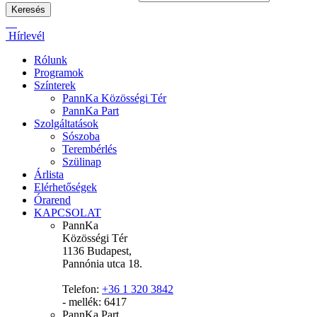
Hírlevél
Rólunk
Programok
Színterek
PannKa Közösségi Tér
PannKa Part
Szolgáltatások
Sószoba
Terembérlés
Szülinap
Árlista
Elérhetőségek
Órarend
KAPCSOLAT
PannKa
Közösségi Tér
1136 Budapest,
Pannónia utca 18.
Telefon:
+36 1 320 3842
- mellék: 6417
PannKa Part