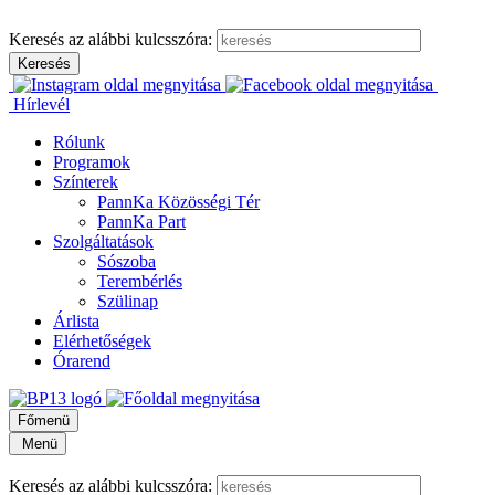
Keresés az alábbi kulcsszóra:
Hírlevél
Rólunk
Programok
Színterek
PannKa Közösségi Tér
PannKa Part
Szolgáltatások
Sószoba
Terembérlés
Szülinap
Árlista
Elérhetőségek
Órarend
Főmenü
Menü
Keresés az alábbi kulcsszóra: