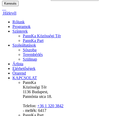
Hírlevél
Rólunk
Programok
Színterek
PannKa Közösségi Tér
PannKa Part
Szolgáltatások
Sószoba
Terembérlés
Szülinap
Árlista
Elérhetőségek
Órarend
KAPCSOLAT
PannKa
Közösségi Tér
1136 Budapest,
Pannónia utca 18.
Telefon:
+36 1 320 3842
- mellék: 6417
PannKa Part