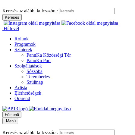
Keresés az alábbi kulcsszóra:
Hírlevél
Rólunk
Programok
Színterek
PannKa Közösségi Tér
PannKa Part
Szolgáltatások
Sószoba
Terembérlés
Szülinap
Árlista
Elérhetőségek
Órarend
Főmenü
Menü
Keresés az alábbi kulcsszóra: