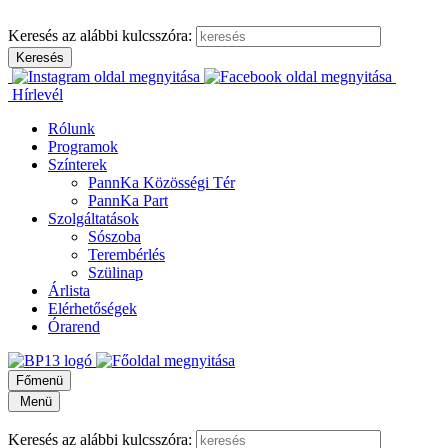
Keresés az alábbi kulcsszóra:
Hírlevél
Rólunk
Programok
Színterek
PannKa Közösségi Tér
PannKa Part
Szolgáltatások
Sószoba
Terembérlés
Szülinap
Árlista
Elérhetőségek
Órarend
Főmenü
Menü
Keresés az alábbi kulcsszóra: