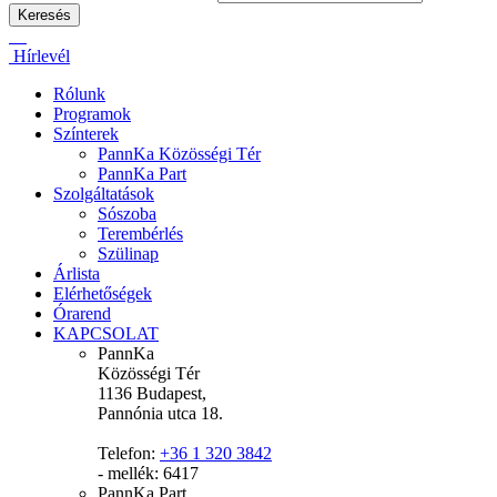
Hírlevél
Rólunk
Programok
Színterek
PannKa Közösségi Tér
PannKa Part
Szolgáltatások
Sószoba
Terembérlés
Szülinap
Árlista
Elérhetőségek
Órarend
KAPCSOLAT
PannKa
Közösségi Tér
1136 Budapest,
Pannónia utca 18.
Telefon:
+36 1 320 3842
- mellék: 6417
PannKa Part