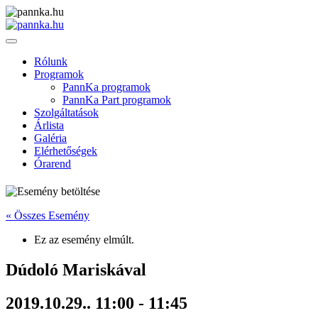
Rólunk
Programok
PannKa programok
PannKa Part programok
Szolgáltatások
Árlista
Galéria
Elérhetőségek
Órarend
« Összes Esemény
Ez az esemény elmúlt.
Dúdoló Mariskával
2019.10.29.. 11:00
-
11:45