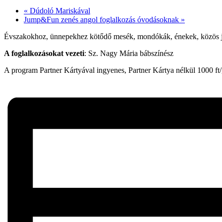
«
Dúdoló Mariskával
Jump&Fun zenés angol foglalkozás óvodásoknak
»
Évszakokhoz, ünnepekhez kötődő mesék, mondókák, énekek, közös j
A foglalkozásokat vezeti
: Sz. Nagy Mária bábszínész
A program Partner Kártyával ingyenes, Partner Kártya nélkül 1000 