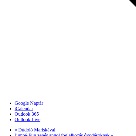
Google Naptár
iCalendar
Outlook 365
Outlook Live
«
Dúdoló Mariskával
Jump&Fun zenés angol foglalkozás óvodásoknak
»