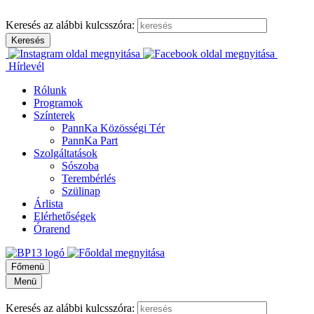
Keresés az alábbi kulcsszóra:
Hírlevél
Rólunk
Programok
Színterek
PannKa Közösségi Tér
PannKa Part
Szolgáltatások
Sószoba
Terembérlés
Szülinap
Árlista
Elérhetőségek
Órarend
Főmenü
Menü
Keresés az alábbi kulcsszóra: