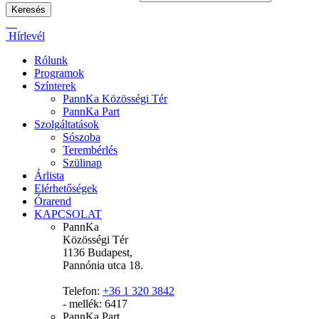
Hírlevél
Rólunk
Programok
Színterek
PannKa Közösségi Tér
PannKa Part
Szolgáltatások
Sószoba
Terembérlés
Szülinap
Árlista
Elérhetőségek
Órarend
KAPCSOLAT
PannKa
Közösségi Tér
1136 Budapest,
Pannónia utca 18.
Telefon:
+36 1 320 3842
- mellék: 6417
PannKa Part