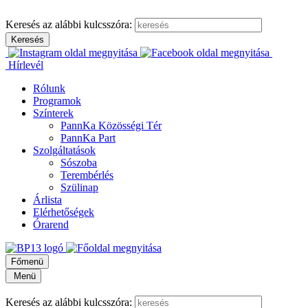
Keresés az alábbi kulcsszóra:
Hírlevél
Rólunk
Programok
Színterek
PannKa Közösségi Tér
PannKa Part
Szolgáltatások
Sószoba
Terembérlés
Szülinap
Árlista
Elérhetőségek
Órarend
Főmenü
Menü
Keresés az alábbi kulcsszóra: