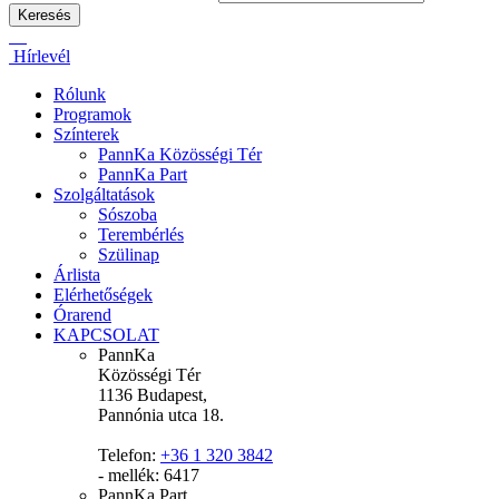
Hírlevél
Rólunk
Programok
Színterek
PannKa Közösségi Tér
PannKa Part
Szolgáltatások
Sószoba
Terembérlés
Szülinap
Árlista
Elérhetőségek
Órarend
KAPCSOLAT
PannKa
Közösségi Tér
1136 Budapest,
Pannónia utca 18.
Telefon:
+36 1 320 3842
- mellék: 6417
PannKa Part