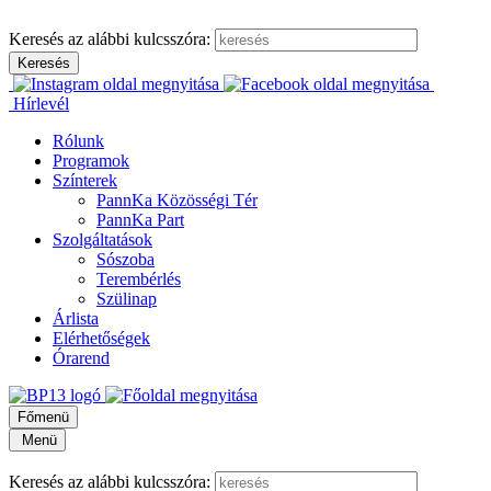
Keresés az alábbi kulcsszóra:
Hírlevél
Rólunk
Programok
Színterek
PannKa Közösségi Tér
PannKa Part
Szolgáltatások
Sószoba
Terembérlés
Szülinap
Árlista
Elérhetőségek
Órarend
Főmenü
Menü
Keresés az alábbi kulcsszóra: