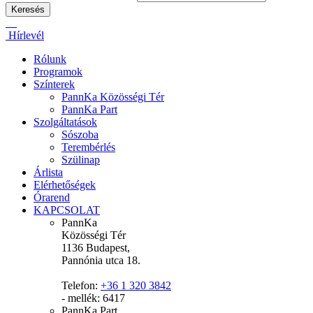
Hírlevél
Rólunk
Programok
Színterek
PannKa Közösségi Tér
PannKa Part
Szolgáltatások
Sószoba
Terembérlés
Szülinap
Árlista
Elérhetőségek
Órarend
KAPCSOLAT
PannKa
Közösségi Tér
1136 Budapest,
Pannónia utca 18.
Telefon:
+36 1 320 3842
- mellék: 6417
PannKa Part