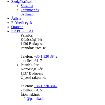
Szolgáltatások
Sószoba
Terembérlés
Szülinap
Árlista
Elérhetőségek
Órarend
KAPCSOLAT
PannKa
Közösségi Tér
1136 Budapest,
Pannónia utca 18.
Telefon:
+36 1 320 3842
- mellék: 6417
PannKa Part
Közösségi Tér:
1137 Budapest,
Újpesti rakpart 6.
Telefon:
+36 1 320 3842
- mellék: 6415
Írjon nekünk
info@pannka.hu