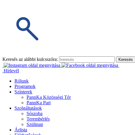
Keresés az alábbi kulcsszóra:
Hírlevél
Rólunk
Programok
Színterek
PannKa Közösségi Tér
PannKa Part
Szolgáltatások
Sószoba
Terembérlés
Szülinap
Árlista