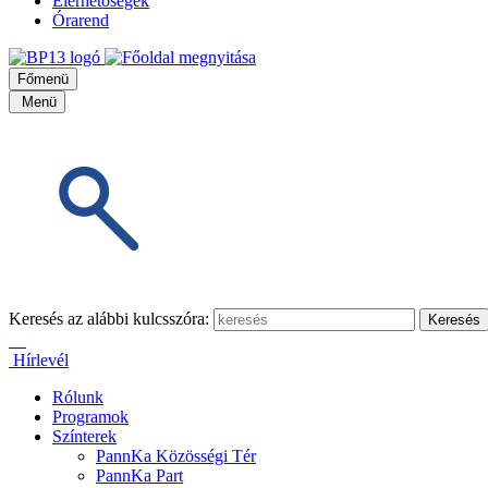
Elérhetőségek
Órarend
Főmenü
Menü
Keresés az alábbi kulcsszóra:
Hírlevél
Rólunk
Programok
Színterek
PannKa Közösségi Tér
PannKa Part