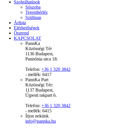
Szolgáltatások
Sószoba
Terembérlés
Szülinap
Árlista
Elérhetőségek
Órarend
KAPCSOLAT
PannKa
Közösségi Tér
1136 Budapest,
Pannónia utca 18.
Telefon:
+36 1 320 3842
- mellék: 6417
PannKa Part
Közösségi Tér:
1137 Budapest,
Újpesti rakpart 6.
Telefon:
+36 1 320 3842
- mellék: 6415
Írjon nekünk
info@pannka.hu