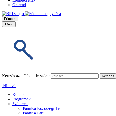
Elérhetőségek
Órarend
Főmenü
Menü
Keresés az alábbi kulcsszóra:
Hírlevél
Rólunk
Programok
Színterek
PannKa Közösségi Tér
PannKa Part