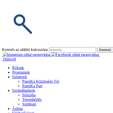
Keresés az alábbi kulcsszóra:
Hírlevél
Rólunk
Programok
Színterek
PannKa Közösségi Tér
PannKa Part
Szolgáltatások
Sószoba
Terembérlés
Szülinap
Árlista