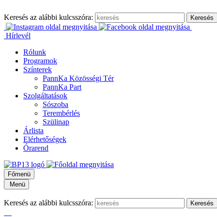
Keresés az alábbi kulcsszóra:
Hírlevél
Rólunk
Programok
Színterek
PannKa Közösségi Tér
PannKa Part
Szolgáltatások
Sószoba
Terembérlés
Szülinap
Árlista
Elérhetőségek
Órarend
Főmenü
Menü
Keresés az alábbi kulcsszóra: