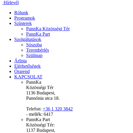
Hírlevél
Rólunk
Programok
Színterek
PannKa Közösségi Tér
PannKa Part
Szolgáltatások
Sószoba
Terembérlés
Szülinap
Árlista
Elérhetőségek
Órarend
KAPCSOLAT
PannKa
Közösségi Tér
1136 Budapest,
Pannónia utca 18.
Telefon:
+36 1 320 3842
- mellék: 6417
PannKa Part
Közösségi Tér:
1137 Budapest,