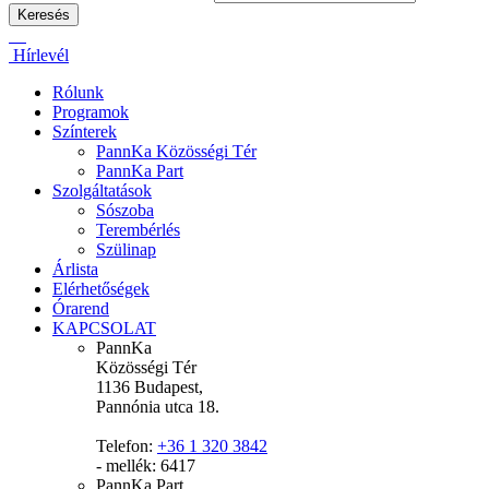
Hírlevél
Rólunk
Programok
Színterek
PannKa Közösségi Tér
PannKa Part
Szolgáltatások
Sószoba
Terembérlés
Szülinap
Árlista
Elérhetőségek
Órarend
KAPCSOLAT
PannKa
Közösségi Tér
1136 Budapest,
Pannónia utca 18.
Telefon:
+36 1 320 3842
- mellék: 6417
PannKa Part