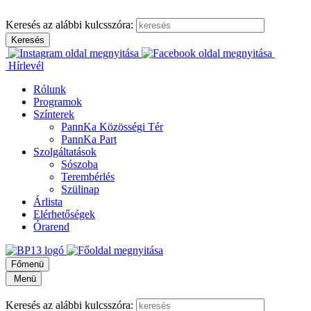
Keresés az alábbi kulcsszóra:
Hírlevél
Rólunk
Programok
Színterek
PannKa Közösségi Tér
PannKa Part
Szolgáltatások
Sószoba
Terembérlés
Szülinap
Árlista
Elérhetőségek
Órarend
Főmenü
Menü
Keresés az alábbi kulcsszóra: