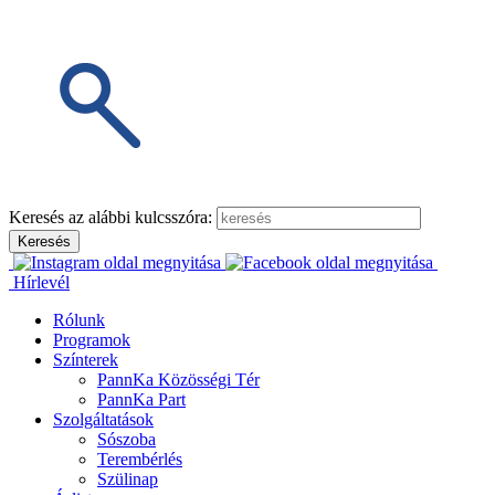
Keresés az alábbi kulcsszóra:
Hírlevél
Rólunk
Programok
Színterek
PannKa Közösségi Tér
PannKa Part
Szolgáltatások
Sószoba
Terembérlés
Szülinap