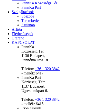
PannKa Közösségi Tér
PannKa Part
Szolgáltatások
Sószoba
Terembérlés
Szülinap
Árlista
Elérhetőségek
Órarend
KAPCSOLAT
PannKa
Közösségi Tér
1136 Budapest,
Pannónia utca 18.
Telefon:
+36 1 320 3842
- mellék: 6417
PannKa Part
Közösségi Tér:
1137 Budapest,
Újpesti rakpart 6.
Telefon:
+36 1 320 3842
- mellék: 6415
Írjon nekünk