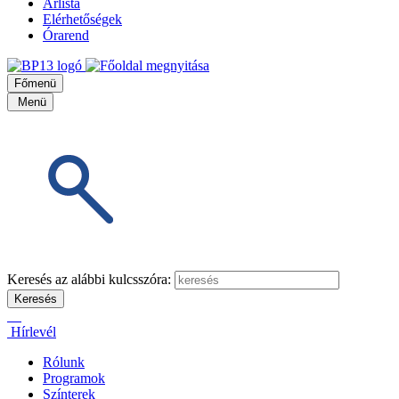
Árlista
Elérhetőségek
Órarend
Főmenü
Menü
Keresés az alábbi kulcsszóra:
Hírlevél
Rólunk
Programok
Színterek