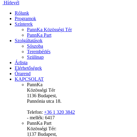
Hírlevél
Rólunk
Programok
Színterek
PannKa Közösségi Tér
PannKa Part
Szolgáltatások
Sószoba
Terembérlés
Szülinap
Árlista
Elérhetőségek
Órarend
KAPCSOLAT
PannKa
Közösségi Tér
1136 Budapest,
Pannónia utca 18.
Telefon:
+36 1 320 3842
- mellék: 6417
PannKa Part
Közösségi Tér:
1137 Budapest,