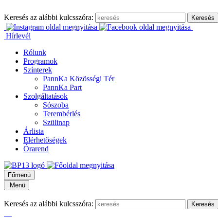
Keresés az alábbi kulcsszóra:
Hírlevél
Rólunk
Programok
Színterek
PannKa Közösségi Tér
PannKa Part
Szolgáltatások
Sószoba
Terembérlés
Szülinap
Árlista
Elérhetőségek
Órarend
Főmenü
Menü
Keresés az alábbi kulcsszóra: