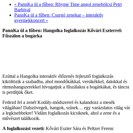
«
PannKa ül a fűben: Rhyme Time angol zenebölcsi Petri
Barbival
PannKa ül a fűben: Csurgó zenekar – interaktív
gyermekkoncert
»
PannKa ül a fűben: Hangolka foglalkozás Kővári Eszterrel:
Fűszálon a bogárka
Ezúttal a Hangolka interaktív élőzenés fejlesztő foglalkozás
kiköltözik a szabadba, ahol mondókákkal, versikékkel, dalokkal és
ritmushangszerekkel hívogatjuk a fűszálakra a bogárkákat, és táncra
is perdítjük őket.
Fedezd fel a zenét Kodály-módszerrel és kalandozz a mesék
világában! Dalszövegek, hangok, színek… egy varázslatos világ vár
a legkisebbekre! Vidám foglalkozás kicsiknek, ahol a zene és a
művészet találkozik.
A foglalkozást vezeti:
Kővári Eszter Sára és Peltzer Ferenc