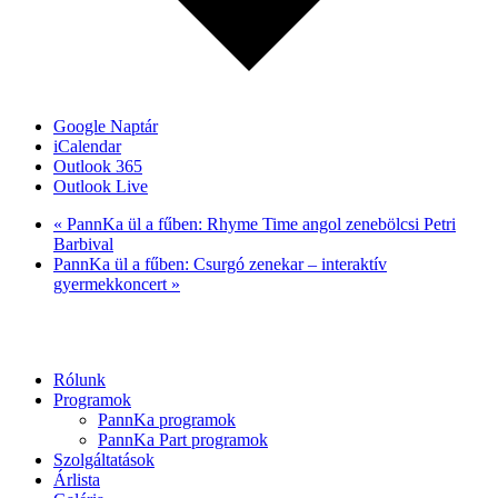
Google Naptár
iCalendar
Outlook 365
Outlook Live
«
PannKa ül a fűben: Rhyme Time angol zenebölcsi Petri
Barbival
PannKa ül a fűben: Csurgó zenekar – interaktív
gyermekkoncert
»
Rólunk
Programok
PannKa programok
PannKa Part programok
Szolgáltatások
Árlista