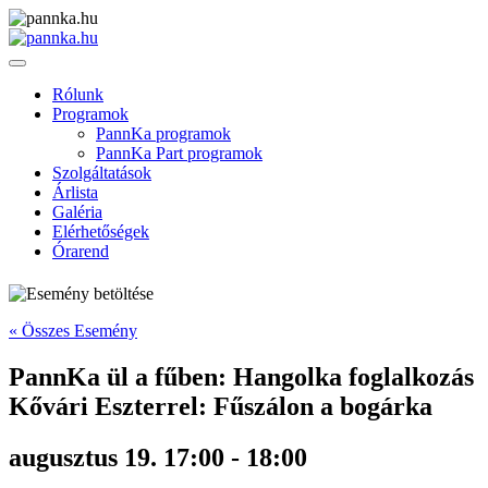
Rólunk
Programok
PannKa programok
PannKa Part programok
Szolgáltatások
Árlista
Galéria
Elérhetőségek
Órarend
« Összes Esemény
PannKa ül a fűben: Hangolka foglalkozás
Kővári Eszterrel: Fűszálon a bogárka
augusztus 19. 17:00
-
18:00