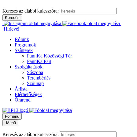
Keresés az alábbi kulcsszóra:
Hírlevél
Rólunk
Programok
Színterek
PannKa Közösségi Tér
PannKa Part
Szolgáltatások
Sószoba
Terembérlés
Szülinap
Árlista
Elérhetőségek
Órarend
Főmenü
Menü
Keresés az alábbi kulcsszóra: