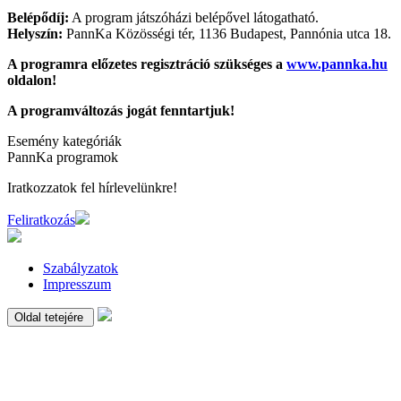
Belépődíj:
A program játszóházi belépővel látogatható.
Helyszín:
PannKa Közösségi tér, 1136 Budapest, Pannónia utca 18.
A programra előzetes regisztráció szükséges a
www.pannka.hu
oldalon!
A programváltozás jogát fenntartjuk!
Esemény kategóriák
PannKa programok
Iratkozzatok fel
hírlevelünkre!
Feliratkozás
Szabályzatok
Impresszum
Oldal tetejére