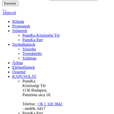
Hírlevél
Rólunk
Programok
Színterek
PannKa Közösségi Tér
PannKa Part
Szolgáltatások
Sószoba
Terembérlés
Szülinap
Árlista
Elérhetőségek
Órarend
KAPCSOLAT
PannKa
Közösségi Tér
1136 Budapest,
Pannónia utca 18.
Telefon:
+36 1 320 3842
- mellék: 6417
PannKa Part