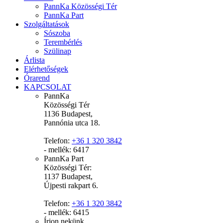
PannKa Közösségi Tér
PannKa Part
Szolgáltatások
Sószoba
Terembérlés
Szülinap
Árlista
Elérhetőségek
Órarend
KAPCSOLAT
PannKa
Közösségi Tér
1136 Budapest,
Pannónia utca 18.
Telefon:
+36 1 320 3842
- mellék: 6417
PannKa Part
Közösségi Tér:
1137 Budapest,
Újpesti rakpart 6.
Telefon:
+36 1 320 3842
- mellék: 6415
Írjon nekünk