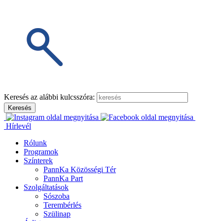
Keresés az alábbi kulcsszóra:
Hírlevél
Rólunk
Programok
Színterek
PannKa Közösségi Tér
PannKa Part
Szolgáltatások
Sószoba
Terembérlés
Szülinap