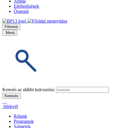
Árlista
Elérhetőségek
Órarend
Főmenü
Menü
Keresés az alábbi kulcsszóra:
Hírlevél
Rólunk
Programok
Színterek