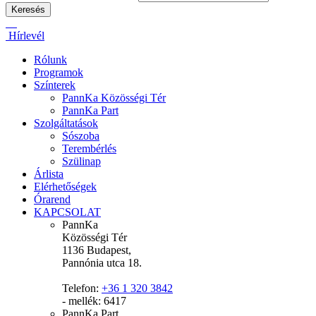
Hírlevél
Rólunk
Programok
Színterek
PannKa Közösségi Tér
PannKa Part
Szolgáltatások
Sószoba
Terembérlés
Szülinap
Árlista
Elérhetőségek
Órarend
KAPCSOLAT
PannKa
Közösségi Tér
1136 Budapest,
Pannónia utca 18.
Telefon:
+36 1 320 3842
- mellék: 6417
PannKa Part