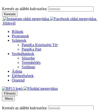
Keresés az alábbi kulcsszóra:
Hírlevél
Rólunk
Programok
Színterek
PannKa Közösségi Tér
PannKa Part
Szolgáltatások
Sószoba
Terembérlés
Szülinap
Árlista
Elérhetőségek
Órarend
Főmenü
Menü
Keresés az alábbi kulcsszóra: