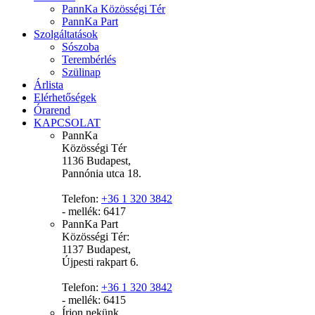
PannKa Közösségi Tér
PannKa Part
Szolgáltatások
Sószoba
Terembérlés
Szülinap
Árlista
Elérhetőségek
Órarend
KAPCSOLAT
PannKa
Közösségi Tér
1136 Budapest,
Pannónia utca 18.
Telefon:
+36 1 320 3842
- mellék: 6417
PannKa Part
Közösségi Tér:
1137 Budapest,
Újpesti rakpart 6.
Telefon:
+36 1 320 3842
- mellék: 6415
Írjon nekünk