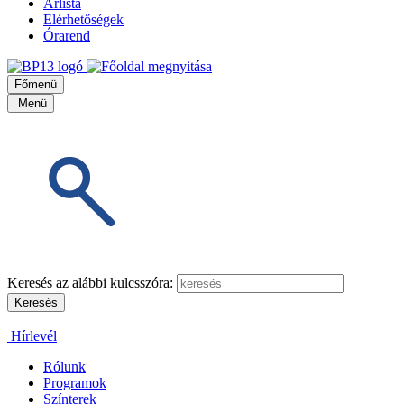
Árlista
Elérhetőségek
Órarend
Főmenü
Menü
Keresés az alábbi kulcsszóra:
Hírlevél
Rólunk
Programok
Színterek