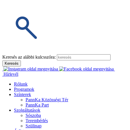
Keresés az alábbi kulcsszóra:
Hírlevél
Rólunk
Programok
Színterek
PannKa Közösségi Tér
PannKa Part
Szolgáltatások
Sószoba
Terembérlés
Szülinap