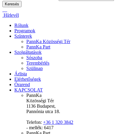
Hírlevél
Rólunk
Programok
Színterek
PannKa Közösségi Tér
PannKa Part
Szolgáltatások
Sószoba
Terembérlés
Szülinap
Árlista
Elérhetőségek
Órarend
KAPCSOLAT
PannKa
Közösségi Tér
1136 Budapest,
Pannónia utca 18.
Telefon:
+36 1 320 3842
- mellék: 6417
PannKa Part