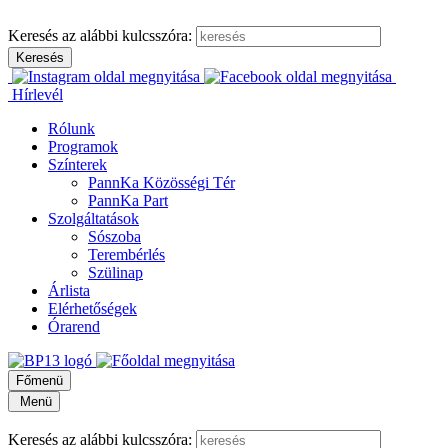
Keresés az alábbi kulcsszóra:
Hírlevél
Rólunk
Programok
Színterek
PannKa Közösségi Tér
PannKa Part
Szolgáltatások
Sószoba
Terembérlés
Szülinap
Árlista
Elérhetőségek
Órarend
Főmenü
Menü
Keresés az alábbi kulcsszóra: