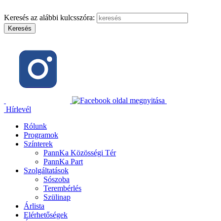
Keresés az alábbi kulcsszóra:
Hírlevél
Rólunk
Programok
Színterek
PannKa Közösségi Tér
PannKa Part
Szolgáltatások
Sószoba
Terembérlés
Szülinap
Árlista
Elérhetőségek