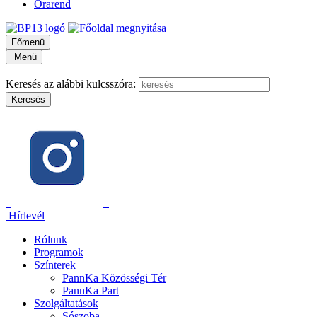
Órarend
Főmenü
Menü
Keresés az alábbi kulcsszóra:
Hírlevél
Rólunk
Programok
Színterek
PannKa Közösségi Tér
PannKa Part
Szolgáltatások
Sószoba