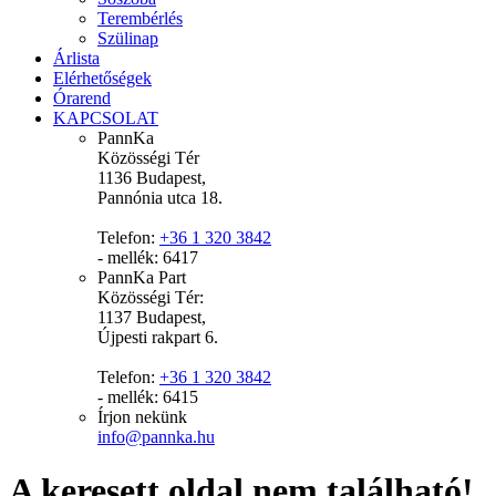
Terembérlés
Szülinap
Árlista
Elérhetőségek
Órarend
KAPCSOLAT
PannKa
Közösségi Tér
1136 Budapest,
Pannónia utca 18.
Telefon:
+36 1 320 3842
- mellék: 6417
PannKa Part
Közösségi Tér:
1137 Budapest,
Újpesti rakpart 6.
Telefon:
+36 1 320 3842
- mellék: 6415
Írjon nekünk
info@pannka.hu
A keresett oldal nem található!