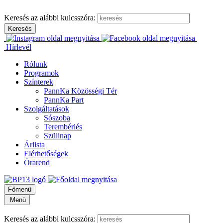
Keresés az alábbi kulcsszóra:
Hírlevél
Rólunk
Programok
Színterek
PannKa Közösségi Tér
PannKa Part
Szolgáltatások
Sószoba
Terembérlés
Szülinap
Árlista
Elérhetőségek
Órarend
Főmenü
Menü
Keresés az alábbi kulcsszóra: