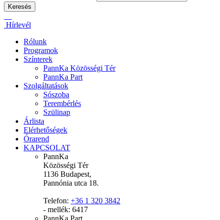
Hírlevél
Rólunk
Programok
Színterek
PannKa Közösségi Tér
PannKa Part
Szolgáltatások
Sószoba
Terembérlés
Szülinap
Árlista
Elérhetőségek
Órarend
KAPCSOLAT
PannKa
Közösségi Tér
1136 Budapest,
Pannónia utca 18.
Telefon:
+36 1 320 3842
- mellék: 6417
PannKa Part