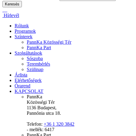
Hírlevél
Rólunk
Programok
Színterek
PannKa Közösségi Tér
PannKa Part
Szolgáltatások
Sószoba
Terembérlés
Szülinap
Árlista
Elérhetőségek
Órarend
KAPCSOLAT
PannKa
Közösségi Tér
1136 Budapest,
Pannónia utca 18.
Telefon:
+36 1 320 3842
- mellék: 6417
PannKa Part