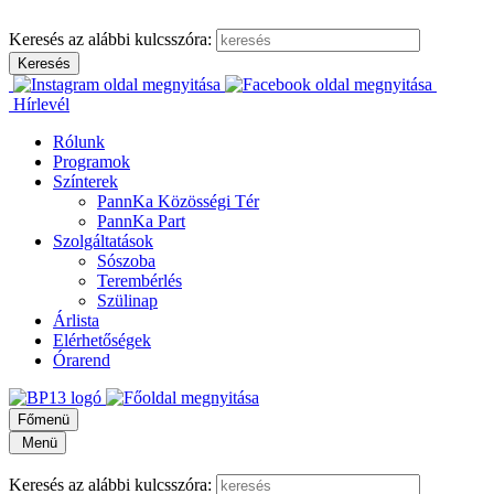
Keresés az alábbi kulcsszóra:
Hírlevél
Rólunk
Programok
Színterek
PannKa Közösségi Tér
PannKa Part
Szolgáltatások
Sószoba
Terembérlés
Szülinap
Árlista
Elérhetőségek
Órarend
Főmenü
Menü
Keresés az alábbi kulcsszóra: