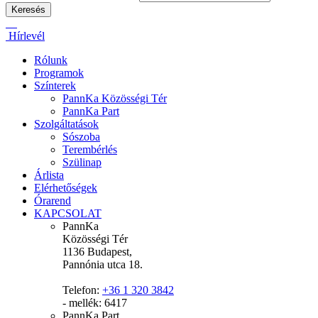
Hírlevél
Rólunk
Programok
Színterek
PannKa Közösségi Tér
PannKa Part
Szolgáltatások
Sószoba
Terembérlés
Szülinap
Árlista
Elérhetőségek
Órarend
KAPCSOLAT
PannKa
Közösségi Tér
1136 Budapest,
Pannónia utca 18.
Telefon:
+36 1 320 3842
- mellék: 6417
PannKa Part