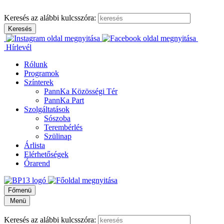
Keresés az alábbi kulcsszóra:
Hírlevél
Rólunk
Programok
Színterek
PannKa Közösségi Tér
PannKa Part
Szolgáltatások
Sószoba
Terembérlés
Szülinap
Árlista
Elérhetőségek
Órarend
Főmenü
Menü
Keresés az alábbi kulcsszóra: